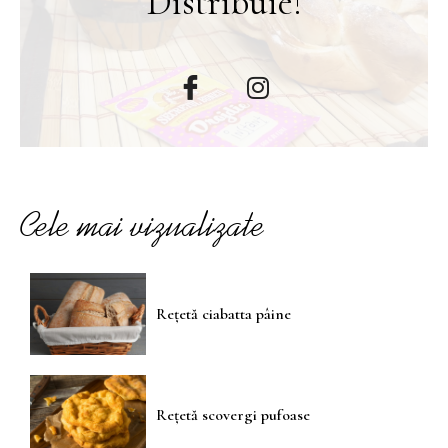
Distribuie!
Cele mai vizualizate
Rețetă ciabatta pâine
Rețetă scovergi pufoase