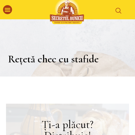
Rețetă chec cu stafide
Ți-a plăcut?