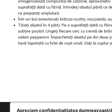
omogenizează compoziția de calzone, aproximativ 2 
suprafață dată cu făină, întindeți aluatul până ce devi
ce preparați umplutura.
Într-un bol amestecați brânza ricotta, mozzarela, oul
Tăiați aluatul în 4 părți. Pe o suprafață dată cu făin
subțire posibil. Ungeți fiecare cerc cu cremă de brân
salam pepperoni. Împachetați aluatul pe din doua și p
tavă tapetată cu folie de copt unsă. Dați la cuptor 
Apreciem confidențialitatea dumneavoastr