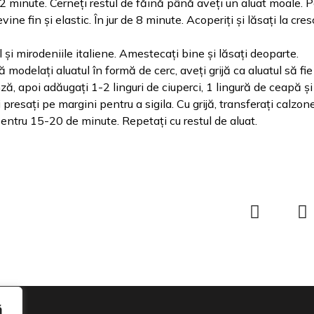
minute. Cerneți restul de făină până aveți un aluat moale. P
ne fin și elastic. În jur de 8 minute. Acoperiți și lăsați la cre
 și mirodeniile italiene. Amestecați bine și lăsați deoparte.
ă modelați aluatul în formă de cerc, aveți grijă ca aluatul să fi
ză, apoi adăugați 1-2 linguri de ciuperci, 1 lingură de ceapă și 
resați pe margini pentru a sigila. Cu grijă, transferați calzon
pentru 15-20 de minute. Repetați cu restul de aluat.
ă