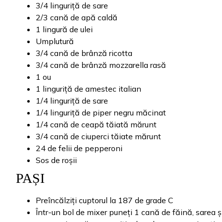
3/4 linguriță de sare
2/3 cană de apă caldă
1 lingură de ulei
Umplutură
3/4 cană de brânză ricotta
3/4 cană de brânză mozzarella rasă
1 ou
1 linguriță de amestec italian
1/4 linguriță de sare
1/4 linguriță de piper negru măcinat
1/4 cană de ceapă tăiată mărunt
3/4 cană de ciuperci tăiate mărunt
24 de felii de pepperoni
Sos de roșii
PAȘI
Preîncălziți cuptorul la 187 de grade C
Într-un bol de mixer puneți 1 cană de făină, sarea ș