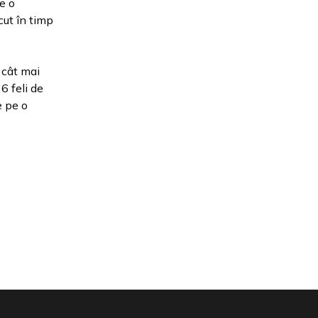
e o
scut în timp
e cât mai
6 feli de
e pe o