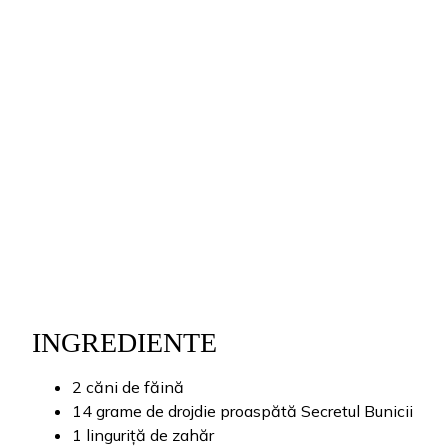
INGREDIENTE
2 căni de făină
14 grame de drojdie proaspătă Secretul Bunicii
1 linguriță de zahăr