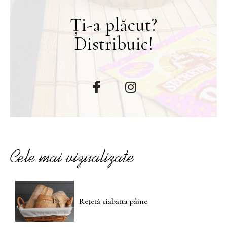
Ți-a plăcut?
Distribuie!
Cele mai vizualizate
Rețetă ciabatta pâine