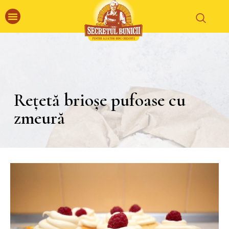
Rețetă brioșe pufoase cu
zmeură