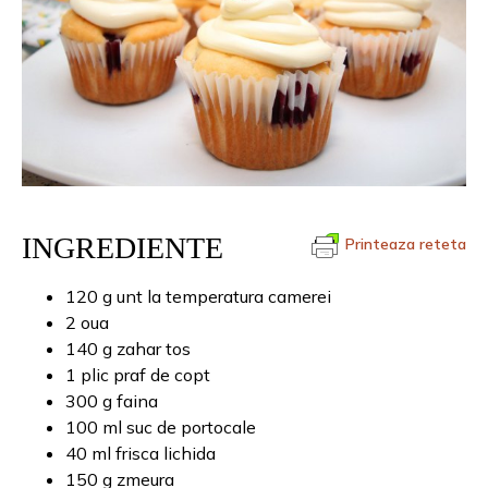
INGREDIENTE
Printeaza reteta
120 g unt la temperatura camerei
2 oua
140 g zahar tos
1 plic praf de copt
300 g faina
100 ml suc de portocale
40 ml frisca lichida
150 g zmeura