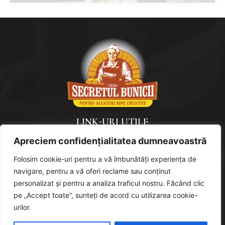
LINK-URI UTILE
Apreciem confidențialitatea dumneavoastră
Politica de confidențialitate
Politică de cookies
Folosim cookie-uri pentru a vă îmbunătăți experiența de
navigare, pentru a vă oferi reclame sau conținut
URMAREȘTE-NE
personalizat și pentru a analiza traficul nostru. Făcând clic
pe „Accept toate”, sunteți de acord cu utilizarea cookie-
urilor.