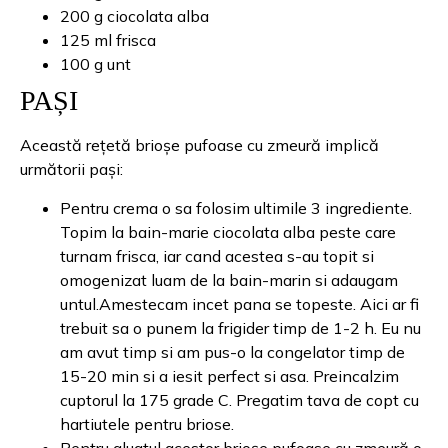
200 g ciocolata alba
125 ml frisca
100 g unt
PAȘI
Această rețetă brioșe pufoase cu zmeură implică
următorii pași:
Pentru crema o sa folosim ultimile 3 ingrediente.
Topim la bain-marie ciocolata alba peste care
turnam frisca, iar cand acestea s-au topit si
omogenizat luam de la bain-marin si adaugam
untul.Amestecam incet pana se topeste. Aici ar fi
trebuit sa o punem la frigider timp de 1-2 h. Eu nu
am avut timp si am pus-o la congelator timp de
15-20 min si a iesit perfect si asa. Preincalzim
cuptorul la 175 grade C. Pregatim tava de copt cu
hartiutele pentru briose.
Pentru aluatul acestor brioșe pufoase cu zmeură o