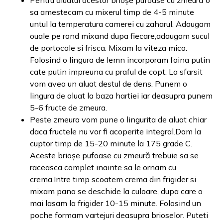
sa amestecam cu mixerul timp de 4-5 minute
untul la temperatura camerei cu zaharul. Adaugam
ouale pe rand mixand dupa fiecare,adaugam sucul
de portocale si frisca. Mixam la viteza mica.
Folosind o lingura de lemn incorporam faina putin
cate putin impreuna cu praful de copt. La sfarsit
vom avea un aluat destul de dens. Punem o
lingura de aluat la baza hartiei iar deasupra punem
5-6 fructe de zmeura.
Peste zmeura vom pune o lingurita de aluat chiar
daca fructele nu vor fi acoperite integral.Dam la
cuptor timp de 15-20 minute la 175 grade C.
Aceste brioșe pufoase cu zmeură trebuie sa se
raceasca complet inainte sa le ornam cu
crema.Intre timp scoatem crema din frigider si
mixam pana se deschide la culoare, dupa care o
mai lasam la frigider 10-15 minute. Folosind un
poche formam vartejuri deasupra brioselor. Puteti