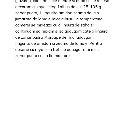
glazurati, coacem zece minute si dupa ce se racesc
decoram cu royal icing:1albus de ou125-135 g
zahar pudra, 1 lingurita amidon,zeama de la o
jumatate de lamaie mica!albusul la temperatura
camerei se mixeaza cu o.lingura de zaha si
continuam sa mixam si sa adaugam cate o lingura
de zahar pudra. Aproape de final adaugam
lingurita de amidon si zeama de lamaie. Pentru
desene cu royal icin trebuie adaugat mai mult
zahar pudra ca sa fie mai tare.