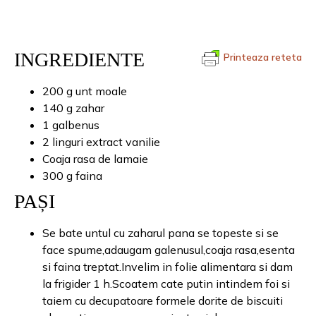
INGREDIENTE
Printeaza reteta
200 g unt moale
140 g zahar
1 galbenus
2 linguri extract vanilie
Coaja rasa de lamaie
300 g faina
PAȘI
Se bate untul cu zaharul pana se topeste si se
face spume,adaugam galenusul,coaja rasa,esenta
si faina treptat.Invelim in folie alimentara si dam
la frigider 1 h.Scoatem cate putin intindem foi si
taiem cu decupatoare formele dorite de biscuiti